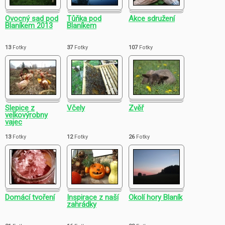
Ovocný sad pod
Tůňka pod
Akce sdružení
Blaníkem 2013
Blaníkem
13
Fotky
37
Fotky
107
Fotky
Slepice z
Včely
Zvěř
velkovýrobny
vajec
13
Fotky
12
Fotky
26
Fotky
Domácí tvoření
Inspirace z naší
Okolí hory Blaník
zahrádky