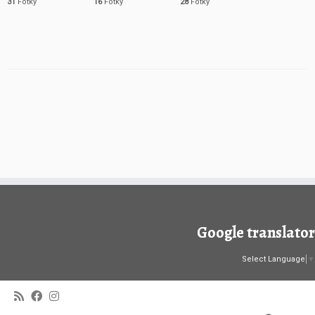
31
Fotky
16
Fotky
28
Fotky
Google translator
Select Language
▼