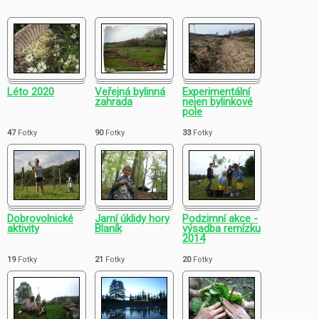
Léto 2020
Veřejná bylinná
Experimentální
zahrada
nejen bylinkové
pole
47
Fotky
90
Fotky
33
Fotky
Dobrovolnické
Jarní úklidy hory
Podzimní akce -
aktivity
Blaník
výsadba remízku
2014
19
Fotky
21
Fotky
20
Fotky