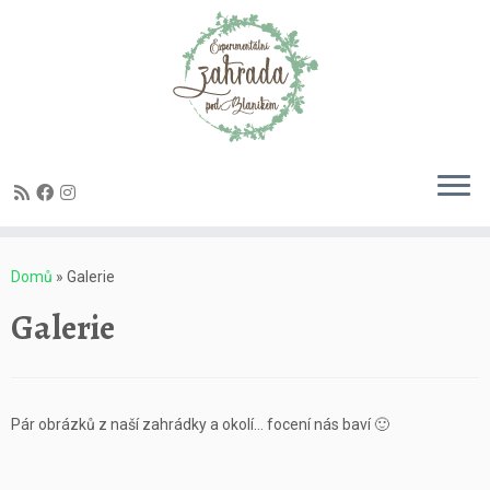
Skip
to
content
Domů
»
Galerie
Galerie
Pár obrázků z naší zahrádky a okolí… focení nás baví 🙂